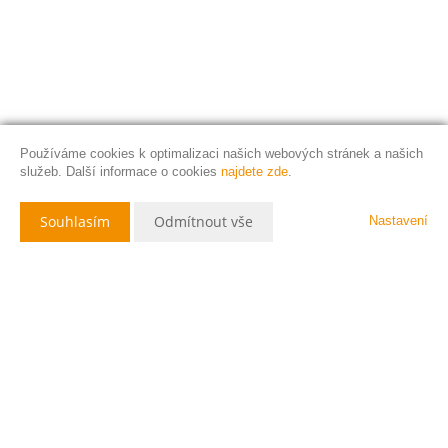
Používáme cookies k optimalizaci našich webových stránek a našich
služeb. Další informace o cookies
najdete zde
.
Souhlasím
Odmítnout vše
Nastavení
Popis nemovitosti
Nabízím k prodeji řadový rodinný dům v obci Vysoké Veselí.
Jedná se o řadový dům, jehož projekt pochází z roku 1974, přičemž
samotná výstavba proběhla přibližně kolem roku 1976. Nemovitost byla
v průběhu let průběžně udržována, opravována a částečně