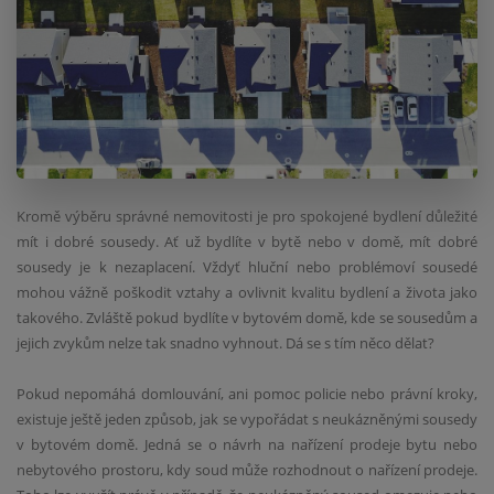
Kromě výběru správné nemovitosti je pro spokojené bydlení důležité
mít i dobré sousedy. Ať už bydlíte v bytě nebo v domě, mít dobré
sousedy je k nezaplacení. Vždyť hluční nebo problémoví sousedé
mohou vážně poškodit vztahy a ovlivnit kvalitu bydlení a života jako
takového. Zvláště pokud bydlíte v bytovém domě, kde se sousedům a
jejich zvykům nelze tak snadno vyhnout. Dá se s tím něco dělat?
Pokud nepomáhá domlouvání, ani pomoc policie nebo právní kroky,
existuje ještě jeden způsob, jak se vypořádat s neukázněnými sousedy
v bytovém domě. Jedná se o návrh na nařízení prodeje bytu nebo
nebytového prostoru, kdy soud může rozhodnout o nařízení prodeje.