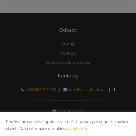
Odkazy
O mně
Kontakt
Ochrana osobních údajů
Kontakty
+420 602 102 006
|
info@realityhatle.cz
|
IČO: 09154914
Právnická osoba zapsaná v obchodním rejstříku
Používáme cookies k optimalizaci našich webových stránek a našich
služeb. Další informace o cookies
najdete zde
.