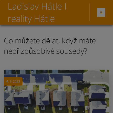
Ladislav Hátle I
reality Hátle
Co můžete dělat, když máte
nepřizpůsobivé sousedy?
4. 9. 2023