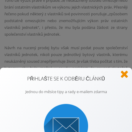
Toho lze využít právě v případě, že neukázněný soused omezuje nebo
brání ostatním vlastníkům ve výkonu jejich vlastnických práv. Přesněji
řečeno pokud některý z vlastníků své povinnosti porušuje „způsobem
podstatně omezujícím nebo znemožňujícím výkon práv ostatních
vlastníků jednotek“, i přesto, že mu byla podána žádost ze strany
společenství vlastníků jednotek.
Návrh na nucený prodej bytu však musí podat pouze společenství
vlastníků jednotek, nikoli pouze jednotlivý bytový vlastník, kterému
neukázněný soused znepříjemňuje život. Je však třeba počítat s tím, že
k tomu, aby bylo možné u soudu prokázat, že soused skutečně
způsobil problémy, které ovlivnily stav vašeho bydlení, bude nutný
PŘIHLAŠTE SE K ODBĚRU ČLÁNKŮ
výslech více vlastníků bytů.
Jednou do měsíce tipy a rady e-mailem zdarma
Často však není problémem sám pronajímatel, ale nájemník, který v
dané nemovitosti bydlí. Dotčení sousedé se zpravidla nejprve obracejí
na vlastníka bytu, ale pokud kroky učiněné vlastníkem nevedou k
nápravě, je možné požádat i o prodej nemovitosti, a to právě z
důvodu nevhodných nájemníků.