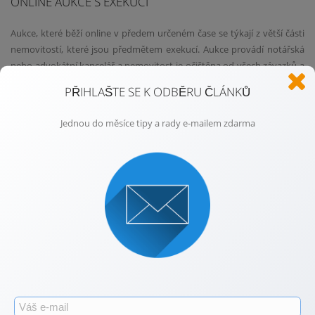
ONLINE AUKCE S EXEKUCÍ
Aukce, které běží online v předem určeném čase se týkají z větší části
nemovitostí, které jsou předmětem exekucí. Aukce provádí notářská
nebo advokátní kancelář a nemovitost je očištěna od všech závazků a
dluhů. Před samotnou aukcí skládají zájemci tzv. jistinu. Pokud
PŘIHLAŠTE SE K ODBĚRU ČLÁNKŮ
nedojde ke koupi, jistina se vrací.
Jednou do měsíce tipy a rady e-mailem zdarma
Nemovitost je možné k online aukci nabídnout také v tzv. dobrovolné
dražbě.
ONLINE AUKCE ZAJIŠTĚNÁ MAKLÉŘEM
Novinkou jsou aukce, které simulují atmosféru fyzických dražebních
místností. Kupující se jí účastní prostřednictvím streamu na www
stránkách určených k aukci přímo dané konkrétní nemovitosti. Prodej
formou aukce přináší navýšení kupní ceny až o desítky procent.
PRAVIDLA PRO NÁKUP NEMOVITOSTI V AUKCI