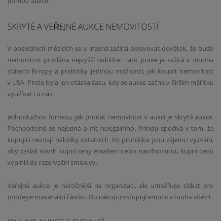
pomocí aukce.
SKRYTÉ A VEŘEJNÉ AUKCE NEMOVITOSTÍ
V posledních měsících se v inzerci začíná objevovat dovětek, že bude
nemovitost prodána nejvyšší nabídce. Tato praxe je zažitá v mnoha
státech Evropy a prakticky jedinou možností, jak koupit nemovitost
v USA. Proto byla jen otázka času, kdy se aukce začne v širším měřítku
využívat i u nás.
Jednoduchou formou, jak prodat nemovitost v aukci je skrytá aukce.
Pochopitelně se nejedná o nic nelegálního. Princip spočívá v tom, že
kupující neznají nabídky ostatních. Po prohlídce jsou zájemci vyzváni,
aby zaslali návrh kupní ceny emailem nebo navrhovanou kupní cenu
vyplnili do rezervační smlouvy.
Veřejná aukce je náročnější na organizaci, ale umožňuje získat pro
prodejce maximální částku. Do nákupu vstupují emoce a touha vítězit.