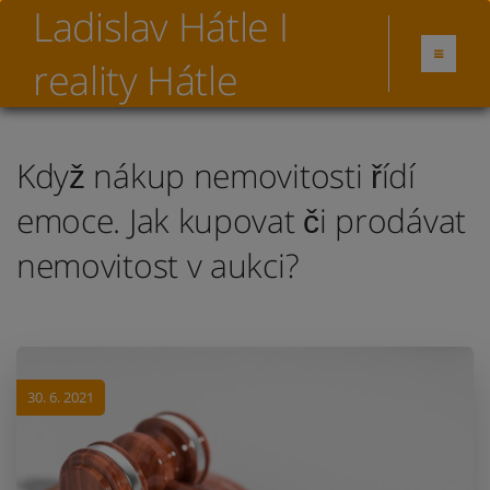
Ladislav Hátle I
reality Hátle
Když nákup nemovitosti řídí
emoce. Jak kupovat či prodávat
nemovitost v aukci?
30. 6. 2021