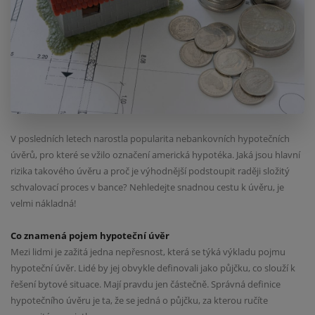
V posledních letech narostla popularita nebankovních hypotečních
úvěrů, pro které se vžilo označení americká hypotéka. Jaká jsou hlavní
rizika takového úvěru a proč je výhodnější podstoupit raději složitý
schvalovací proces v bance? Nehledejte snadnou cestu k úvěru, je
velmi nákladná!
Co znamená pojem hypoteční úvěr
Mezi lidmi je zažitá jedna nepřesnost, která se týká výkladu pojmu
hypoteční úvěr. Lidé by jej obvykle definovali jako půjčku, co slouží k
řešení bytové situace. Mají pravdu jen částečně. Správná definice
hypotečního úvěru je ta, že se jedná o půjčku, za kterou ručíte