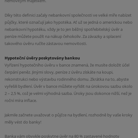
nemovitým majetkem.
Díky této definici začaly nebankovní společnosti ve velké míře nabízet
půjčky, které označují jako hypotéka. Ať už se jedná o americkou nebo
nebankovní hypotéku, vždy je to jen běžný spotřebitelský úvěr a
peníze můžete použít na nákup čehokoliv. Za závazky a splacení
takového úvěru ručíte zástavou nemovitosti.
Hypoteční úvěry poskytovány bankou
Vyřízení hypotečního úvěru v bance znamená, že musíte doložit účel
čerpání peněz. Jinými slovy, peníze z úvěru získáte na koupi,
rekonstrukci nebo výstavbu rodinného domu. Zkrátka na to, abyste
vyřešili bydlení. Úvěr v bance můžete vyřídit na úrokovou sazbu okolo
2 – 2,5 %, což je velmi výhodná sazba. Úroky jsou dokonce nižší, než je
roční míra inflace.
Jakmile začnete uvažovat o půjčce na bydlení, rozhodně by vaše kroky
měly vést do banky!
Banka vám obvykle poskytne úvěr na 80 % zastavené hodnoty