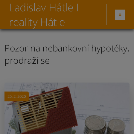
Ladislav Hátle I
reality Hátle
Pozor na nebankovní hypotéky,
prodraží se
25. 2. 2020