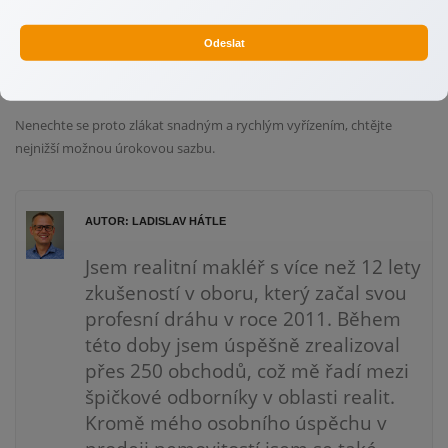
6 procentech, ale mohou být i vyšší než 8 %.
Odeslat
A v případě, že se ocitnete v problémech se splácením, přicházíte o
nemovitost.
Nenechte se proto zlákat snadným a rychlým vyřízením, chtějte
nejnižší možnou úrokovou sazbu.
AUTOR: LADISLAV HÁTLE
Jsem realitní makléř s více než 12 lety
zkušeností v oboru, který začal svou
profesní dráhu v roce 2011. Během
této doby jsem úspěšně zrealizoval
přes 250 obchodů, což mě řadí mezi
špičkové odborníky v oblasti realit.
Kromě mého osobního úspěchu v