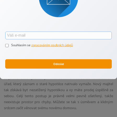
Co se děje při převodu peněz a smazání zástavy
Přesouváme se do finále celého prodeje, které je maximálně bezpečné
pro obě strany. Kupující neposílá peníze přímo vám, ale skládá je do
advokátní nebo bankovní úschovy. Jde o neutrální a chráněné místo.
Jakmile je na katastru zapsán nový majitel, peníze z úschovy se rozdělí.
První část putuje rovnou do vaší banky na úhradu stávající hypotéky.
Souhlasím se
zpracováním osobních údajů
Tím je váš závazek definitivně splacen. Zbylé finance z prodejní ceny se
obratem odešlou na váš osobní účet.
Odeslat
A co se stane se zástavou v katastru? Jakmile vaše banka obdrží
dlužnou částku, vydá takzvanou kvitanci. Je to úřední potvrzení o tom,
že je úvěr zcela vyrovnaný. Tento dokument se doručí na katastrální
úřad, který záznam o staré hypotéce natrvalo vymaže. Nový majitel
tak získává byt nezatížený hypotékou a vy máte prodej úspěšně za
sebou. Celý tento postup je právně velmi pevně ošetřený, takže
neexistuje prostor pro chyby. Můžete se tak s úsměvem a klidným
srdcem začít věnovat svému novému domovu.