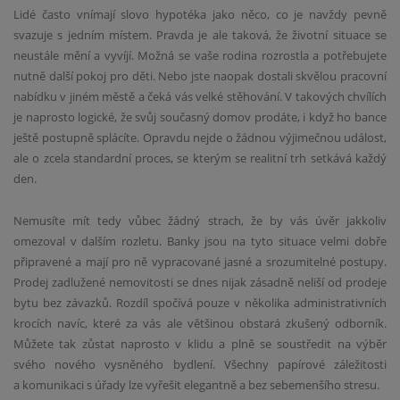
Lidé často vnímají slovo hypotéka jako něco, co je navždy pevně
svazuje s jedním místem. Pravda je ale taková, že životní situace se
neustále mění a vyvíjí. Možná se vaše rodina rozrostla a potřebujete
nutně další pokoj pro děti. Nebo jste naopak dostali skvělou pracovní
nabídku v jiném městě a čeká vás velké stěhování. V takových chvílích
je naprosto logické, že svůj současný domov prodáte, i když ho bance
ještě postupně splácíte. Opravdu nejde o žádnou výjimečnou událost,
ale o zcela standardní proces, se kterým se realitní trh setkává každý
den.
Nemusíte mít tedy vůbec žádný strach, že by vás úvěr jakkoliv
omezoval v dalším rozletu. Banky jsou na tyto situace velmi dobře
připravené a mají pro ně vypracované jasné a srozumitelné postupy.
Prodej zadlužené nemovitosti se dnes nijak zásadně neliší od prodeje
bytu bez závazků. Rozdíl spočívá pouze v několika administrativních
krocích navíc, které za vás ale většinou obstará zkušený odborník.
Můžete tak zůstat naprosto v klidu a plně se soustředit na výběr
svého nového vysněného bydlení. Všechny papírové záležitosti
a komunikaci s úřady lze vyřešit elegantně a bez sebemenšího stresu.