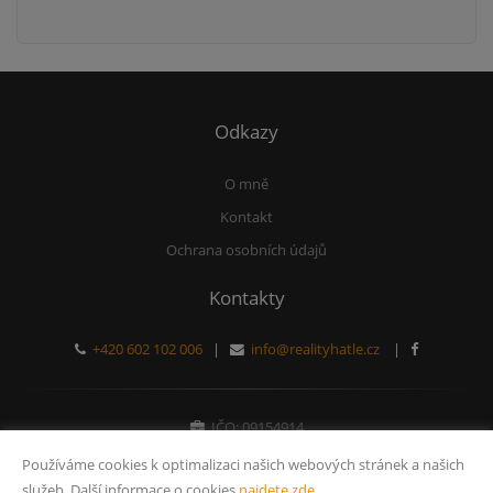
Odkazy
O mně
Kontakt
Ochrana osobních údajů
Kontakty
+420 602 102 006
|
info@realityhatle.cz
|
IČO: 09154914
Právnická osoba zapsaná v obchodním rejstříku
Používáme cookies k optimalizaci našich webových stránek a našich
služeb. Další informace o cookies
najdete zde
.