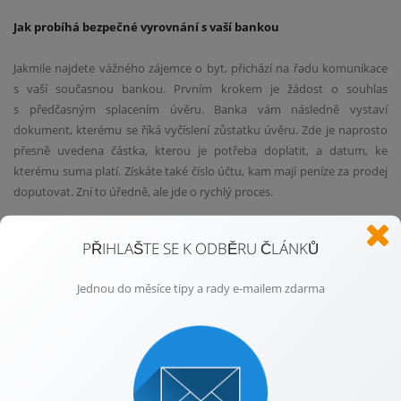
Jak probíhá bezpečné vyrovnání s vaší bankou
Jakmile najdete vážného zájemce o byt, přichází na řadu komunikace
s vaší současnou bankou. Prvním krokem je žádost o souhlas
s předčasným splacením úvěru. Banka vám následně vystaví
dokument, kterému se říká vyčíslení zůstatku úvěru. Zde je naprosto
přesně uvedena částka, kterou je potřeba doplatit, a datum, ke
kterému suma platí. Získáte také číslo účtu, kam mají peníze za prodej
doputovat. Zní to úředně, ale jde o rychlý proces.
Správné načasování hraje v této fázi klíčovou roli, ale není třeba
PŘIHLAŠTE SE K ODBĚRU ČLÁNKŮ
panikařit. Vyčíslení má vždy svou omezenou platnost, obvykle to bývá
třicet dní. Proto je nutné vše dobře sladit s podpisem kupní smlouvy.
Jednou do měsíce tipy a rady e-mailem zdarma
Přesně v tento moment oceníte pomoc profesionála, který na termíny
pečlivě dohlédne. Zajistí, aby na sebe kroky plynule navazovaly
a nevznikly žádné prodlevy. Vy se tak nemusíte starat o kalendář a bát
se, že důležitý termín propásnete. Vše poběží jako po drátkách a vy
budete mít neustále dokonalý přehled.