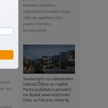
učnost,
komplex s jedněmi z
 vidí –
nejdražších kanceláří v Praze.
ry, ale
Sídlí zde například elitní
právníci Dentons,
farmaceutická...
ů
ídek na
 byt za
n přání
í, nebo
Stavba bytů na nákladovém
eřejné.
nádraží Žižkov se rozjíždí.
 kdo má
Penta požádala o povolení
na zbytek severovýchodní
části, ve hře jsou miliardy
každého