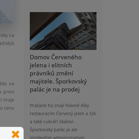
ídky na
žitější
Domov Červeného
jelena i elitních
právníků změní
majitele. Šporkovský
díte na
palác je na prodej
a první
i hraje
Pražané ho znají hlavně díky
ou cenu
restauracím Červený jelen a SIA
a také cukráři Skálovi.
Šporkovský palác je ale
 místo,
především administrativní