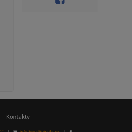
Kontakty
06
|
info@realityhatle.cz
|