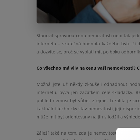
Stanovit správnou cenu nemovitosti není tak jed
internetu – skutečná hodnota každého bytu či do
a dozvíte se, proč se vyplatí mít po boku odborník
Co všechno má vliv na cenu vaší nemovitosti? Ča
Možná jste už někdy zkoušeli odhadnout hodnot
internetu, bývá jen začátkem celé skládačky. R
pohled nemusí být vůbec zřejmé. Lokalita je sice
i aktuální technický stav nemovitosti, její dispo
může mít byt orientovaný na jih s lodžií a výhled
Záleží také na tom, zda je nemovitost po rekonst