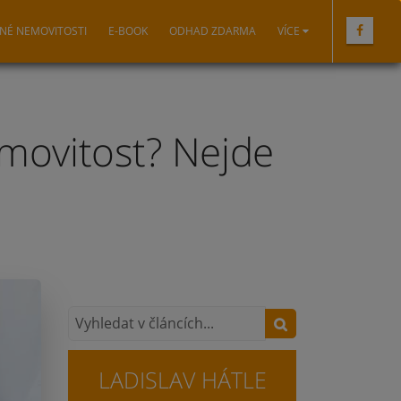
NÉ NEMOVITOSTI
E-BOOK
ODHAD ZDARMA
VÍCE
movitost? Nejde
LADISLAV HÁTLE