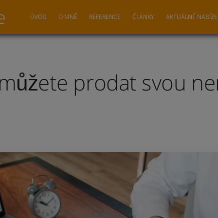
e
ÚVOD
O MNĚ
REFERENCE
ČLÁNKY
AKTUÁLNĚ NABÍZE
 můžete prodat svou ne