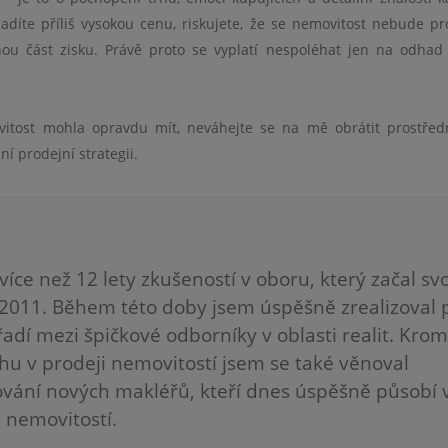
sadíte příliš vysokou cenu, riskujete, že se nemovitost nebude pr
ou část zisku. Právě proto se vyplatí nespoléhat jen na odhad
ovitost mohla opravdu mít, neváhejte se na mě obrátit prostřed
í prodejní strategii.
 více než 12 lety zkušeností v oboru, který začal sv
 2011. Během této doby jsem úspěšně zrealizoval 
adí mezi špičkové odborníky v oblasti realit. Kro
u v prodeji nemovitostí jsem se také věnoval
vání nových makléřů, kteří dnes úspěšně působí 
 nemovitostí.