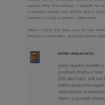
aspektu, který cenu ovlivňuje. V případě, že na
V opačném případě zase můžete přijít o značn
internetu“ a raději se poradit s odborníkem.
Pokud si nejste jistí, jakou cenu by vaše nem
kontaktů na tomto webu. Společně najdeme ideáln
AUTOR: LADISLAV HÁTLE
Jsem realitní makléř s
profesní dráhu v roce
250 obchodů, což mě ř
mého osobního úspěch
zaškolování a mentoro
oboru a prodali stovky