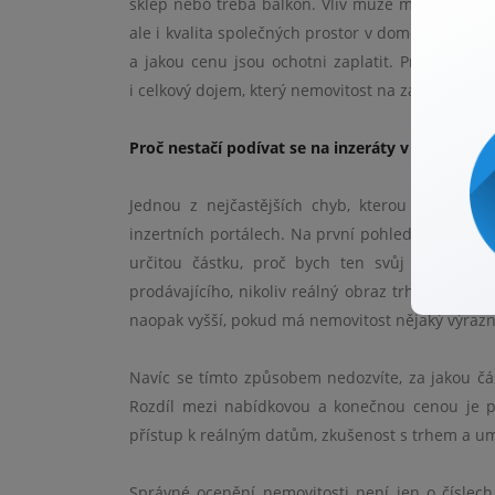
sklep nebo třeba balkon. Vliv může mít i samotná
ale i kvalita společných prostor v domě. Všechny t
a jakou cenu jsou ochotni zaplatit. Právě proto 
i celkový dojem, který nemovitost na zákazníkovi 
Proč nestačí podívat se na inzeráty v okolí
Jednou z nejčastějších chyb, kterou lidé při 
inzertních portálech. Na první pohled se to můž
určitou částku, proč bych ten svůj nemohl na
prodávajícího, nikoliv reálný obraz trhu. Skutečn
naopak vyšší, pokud má nemovitost nějaký výrazný
Navíc se tímto způsobem nedozvíte, za jakou čá
Rozdíl mezi nabídkovou a konečnou cenou je př
přístup k reálným datům, zkušenost s trhem a umí
Správné ocenění nemovitosti není jen o číslech