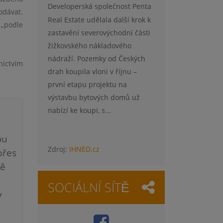
Developerská společnost Penta
odávat.
Real Estate udělala další krok k
 „podle
zastavění severovýchodní části
žižkovského nákladového
nádraží. Pozemky od Českých
nictvím
drah koupila vloni v říjnu –
první etapu projektu na
výstavbu bytových domů už
nabízí ke koupi, s...
ou
Zdroj:
IHNED.cz
přes
mě
SOCIÁLNÍ SÍTĚ
v