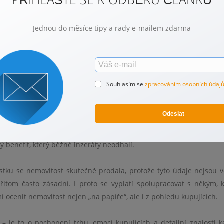
 atmosféra místa, celkový pocit z prostoru, světelné podmínky, hl
yto faktory ovlivňují, jakou hodnotu kupující v nemovitosti skutečně
je při stanovení ceny důležité zohlednit nejen objektivní paramet
Jednou do měsíce tipy a rady e-mailem zdarma
zanechá.
Souhlasím se
zpracováním osobních údaj
prodeji nemovitosti dělají, je odhad ceny podle podobných nab
e zdát jako logický postup – když se v sousedství prodává podobný
Odeslat
bídnout za stejnou cenu? Jenže takto zjištěná hodnota je je
á prodejní cena může být často o desítky, někdy i stovky tisíc nižš
 benefit, který běžné inzeráty neodhalí.
stku se nemovitost skutečně prodala, protože tyto údaje nejsou v
itom často zásadní. I proto se vyplatí spolupracovat s někým,
 ocenit nemovitost nejen „na papíře“, ale i z pohledu kupujících.
 – je to o pochopení trhu, emocí kupujících a detailní znalosti 