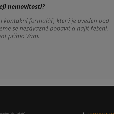
eji nemovitosti?
m kontakní formulář, který je uveden pod
me se nezávazně pobavit a najít řešení,
vat přímo Vám.
osobních údajů
+420 602 102 0