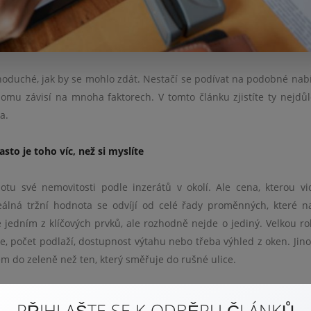
noduché, jak by se mohlo zdát. Nestačí se podívat na podobné nab
mu závisí na mnoha faktorech. V tomto článku zjistíte ty nejdůle
a.
sto je toho víc, než si myslíte
u své nemovitosti podle inzerátů v okolí. Ale cena, kterou vi
eálná tržní hodnota se odvíjí od celé řady proměnných, které n
 jedním z klíčových prvků, ale rozhodně nejde o jediný. Velkou rol
zice, počet podlaží, dostupnost výtahu nebo třeba výhled z oken. Jin
em do zeleně než ten, který směřuje do rušné ulice.
rukci, jaká je její energetická náročnost, zda má vlastní parkovací
PŘIHLAŠTE SE K ODBĚRU ČLÁNKŮ